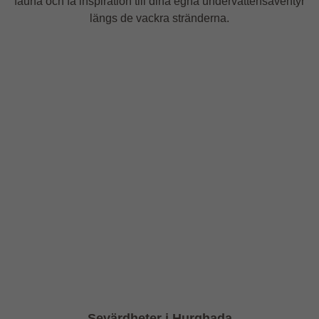
fauna och få inspiration till dina egna undervattensäventyr
längs de vackra stränderna.
Sevärdheter i Hurghada