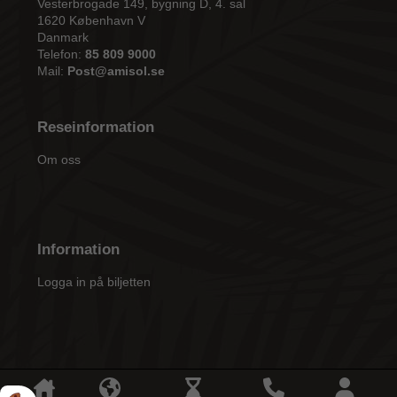
Vesterbrogade 149, bygning D, 4. sal
1620 København V
Danmark
Telefon:
85 809 9000
Mail:
Post@amisol.se
Reseinformation
Om oss
Information
Logga in på biljetten
2026 Amisol Travel