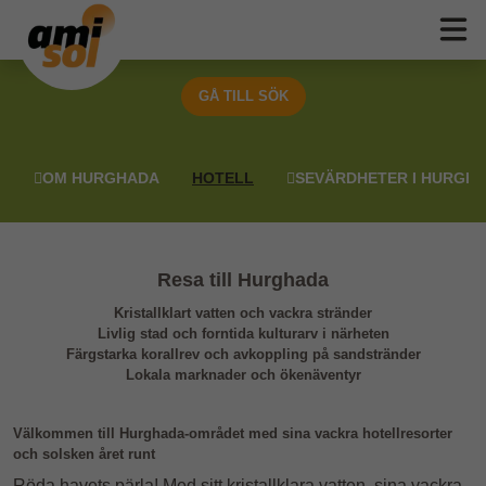
GÅ TILL SÖK

OM HURGHADA
HOTELL

SEVÄRDHETER I HURGH
Resa till Hurghada
Kristallklart vatten och vackra stränder
Livlig stad och forntida kulturarv i närheten
Färgstarka korallrev och avkoppling på sandstränder
Lokala marknader och ökenäventyr
Välkommen till Hurghada-området med sina vackra hotellresorter
och solsken året runt
Röda havets pärla! Med sitt kristallklara vatten, sina vackra