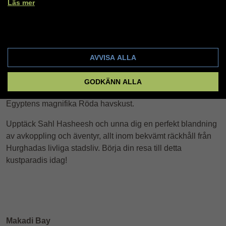
Läs mer
äventyr i det fria.
Fördjupa dig i charmen i Sahl Hasheesh, där orörda
Cookie-inställningar
stränder möter livliga undervattenslandskap. Utforska det
varierande marina livet under det klara turkosa vattnet eller
AVVISA ALLA
koppla bara av på sandstränderna. Oavsett om du är en
ivrig dykare, strandentusiast eller soldyrkare, erbjuder Sahl
GODKÄNN ALLA
Hasheesh en oförglömlig upplevelse med utsikt över
Egyptens magnifika Röda havskust.
Upptäck Sahl Hasheesh och unna dig en perfekt blandning
av avkoppling och äventyr, allt inom bekvämt räckhåll från
Hurghadas livliga stadsliv. Börja din resa till detta
kustparadis idag!
Makadi Bay