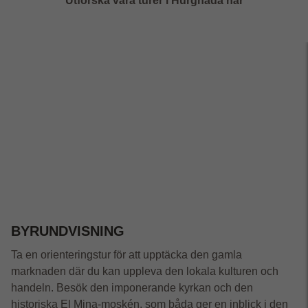
Utforska våra turer i Hurghada här
BYRUNDVISNING
Ta en orienteringstur för att upptäcka den gamla
marknaden där du kan uppleva den lokala kulturen och
handeln. Besök den imponerande kyrkan och den
historiska El Mina-moskén, som båda ger en inblick i den