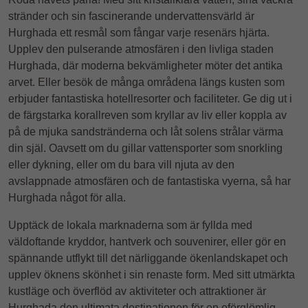
stränder och sin fascinerande undervattensvärld är
Hurghada ett resmål som fångar varje resenärs hjärta.
Upplev den pulserande atmosfären i den livliga staden
Hurghada, där moderna bekvämligheter möter det antika
arvet. Eller besök de många områdena längs kusten som
erbjuder fantastiska hotellresorter och faciliteter. Ge dig ut i
de färgstarka korallreven som kryllar av liv eller koppla av
på de mjuka sandstränderna och låt solens strålar värma
din själ. Oavsett om du gillar vattensporter som snorkling
eller dykning, eller om du bara vill njuta av den
avslappnade atmosfären och de fantastiska vyerna, så har
Hurghada något för alla.
Upptäck de lokala marknaderna som är fyllda med
väldoftande kryddor, hantverk och souvenirer, eller gör en
spännande utflykt till det närliggande ökenlandskapet och
upplev öknens skönhet i sin renaste form. Med sitt utmärkta
kustläge och överflöd av aktiviteter och attraktioner är
Hurghada den ultimata destinationen för en oförglömlig