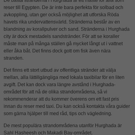
De bästa stränderna i Hurghada är ett måste för alla som
reser till Egypten. De är inte bara perfekta för solbad och
avkoppling, utan ger också möjlighet att utforska Röda
havets rika undervattensvärld. Stränderna består av en
blandning av korallpulver och sand. Stränderna i Hurghada
city är dock mestadels sandstränder. För att se koraller
måste man på många ställen gå mycket långt ut i vattnet
eller åka båt. Det finns dock gott om fisk även nära
stranden.
Det finns ett stort utbud av offentliga stränder att välja
mellan, alla lättillgängliga med lokala taxibilar för en liten
avgift. Det kan dock vara längre avstånd i Hurghada-
området för att nå de olika strandområdena, så vi
rekommenderar att du kommer överens om ett fast pris
innan du reser med taxi. Du kan också kontakta våra guider
som gärna hjälper till med råd, tips och vägledning.
De mest populära strandområdena utanför Hurghada är
Sahl Hasheesh och Makadi Bay-området.