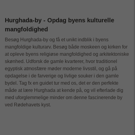
Hurghada-by - Opdag byens kulturelle
mangfoldighed
Besøg Hurghada-by og få et unikt indblik i byens
mangfoldige kulturarv. Besøg både moskeen og kirken for
at opleve byens religiøse mangfoldighed og arkitektoniske
skønhed. Udforsk de gamle kvarterer, hvor traditionel
egyptisk atmosfære møder moderne livsstil, og gå på
opdagelse i de farverige og livlige souker i den gamle
bydel. Tag fx en guidet tur med os, det er den perfekte
måde at lære Hurghada at kende på, og vil efterlade dig
med uforglemmelige minder om denne fascinerende by
ved Rødehavets kyst.