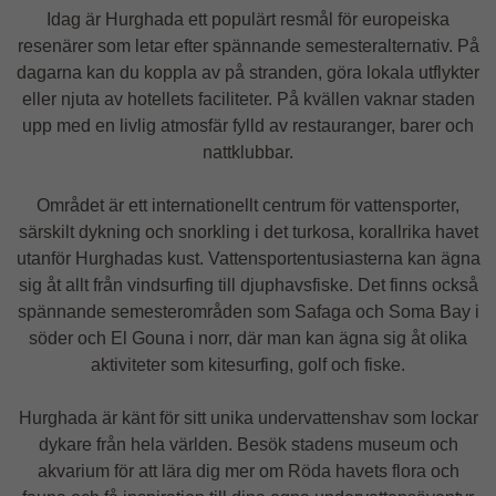
Idag är Hurghada ett populärt resmål för europeiska
resenärer som letar efter spännande semesteralternativ. På
dagarna kan du koppla av på stranden, göra lokala utflykter
eller njuta av hotellets faciliteter. På kvällen vaknar staden
upp med en livlig atmosfär fylld av restauranger, barer och
nattklubbar.
Området är ett internationellt centrum för vattensporter,
särskilt dykning och snorkling i det turkosa, korallrika havet
utanför Hurghadas kust. Vattensportentusiasterna kan ägna
sig åt allt från vindsurfing till djuphavsfiske. Det finns också
spännande semesterområden som Safaga och Soma Bay i
söder och El Gouna i norr, där man kan ägna sig åt olika
aktiviteter som kitesurfing, golf och fiske.
Hurghada är känt för sitt unika undervattenshav som lockar
dykare från hela världen. Besök stadens museum och
akvarium för att lära dig mer om Röda havets flora och