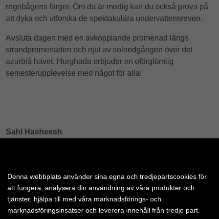
regnbågens färger. Om du är modig kan du också prova på
att dyka och utforska de spektakulära undervattensreven.
Avsluta dagen med en avkopplande promenad längs
strandpromenaden och njut av solnedgången över det
azurblå havet. Hurghada erbjuder en oförglömlig
semesterupplevelse med något för alla!
Sahl Hasheesh
Upptäck tjusningen med Sahl Hasheesh, det nya
favoritområdet som ligger bara 30 minuters bilresa från
Hurghada stad. Sahl Hasheesh ligger vid Röda havet och
Denna webbplats använder sina egna och tredjepartscookies för
har ett utmärkt läge med gott om dyk- och
att fungera, analysera din användning av våra produkter och
snorklingsmöjligheter. Området lockar turister året runt tack
tjänster, hjälpa till med våra marknadsförings- och
vare det genomgående torra och varma klimatet, vilket gör
marknadsföringsinsatser och leverera innehåll från tredje part.
det till ett perfekt resmål för den som söker lugn och ro och