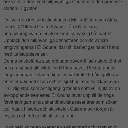
också vara den mest miljövänliga staden och den grönaste
staden i Egypten.
Det var den första destinationen i Mellanöstern och Afrika
som fick ”Global Green Award” från FN för sina
anmärkningsvärda insatser för miljömässig hållbarhet.
Upptäck den miljövänliga atmosfären och de vackra
omgivningarna i El Gouna, där hållbarhet går hand i hand
med turistupplevelser.
Denna prisbelönta stad erbjuder oöverträffad naturskönhet
och en mängd aktiviteter vid Röda havet. Restauranger
längs marinan. I staden finns en välskött 18-håls golfbana,
en internationell skola och ett sjukhus med tryckkammare.
En livlig stad som är tillgänglig för alla som vill njuta av en
avkopplande semester. El Gouna lever upp till de höga
förväntningarna hos skandinaviska resenärer som söker
sol, natur, historia och aktiviteter. Gatorna och torgen är
mysiga och det är lätt att ta sig runt.
Lokalbefolkningen skapar en avslappnad och gästvänlig