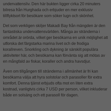
undervattensliv. Den här bukten ligger cirka 20 minuters
bilresa från Hurghada och erbjuder en mer exklusiv
tillflyktsort för besökare som söker lugn och skönhet.
Det som verkligen skiljer Makadi Bay från mängden är den
fantastiska undervattensvärlden. Många av stränderna i
området är orörda, vilket ger besökarna en unik möjlighet att
utforska det färgstarka marina livet och de frodiga
korallreven. Snorkling och dykning är särskilt populära
aktiviteter här, och besökarna kan förvänta sig att mötas av
en mångfald av fiskar, koraller och andra havsdjur.
Även om tillgången till stränderna i allmänhet är fri kan
besökarna välja att hyra solstolar och parasoller för extra
komfort. Denna tjänst erbjuds ofta mot en liten extra
kostnad, vanligtvis cirka 7 USD per person, vilket inkluderar
både en solsäng och ett parasoll för dagen.