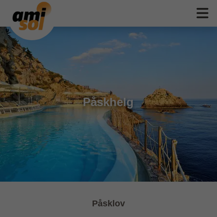
Påskhelg
Påsklov