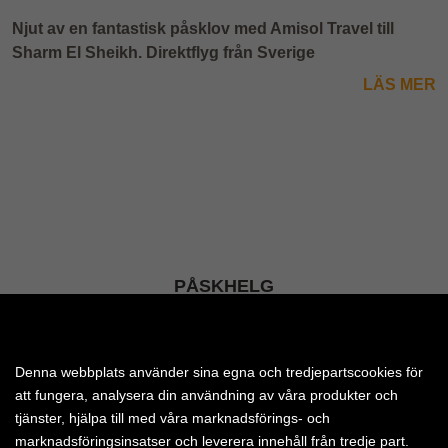
Njut av en fantastisk påsklov med Amisol Travel till
Sharm El Sheikh. Direktflyg från Sverige
LÄS MER
PÅSKHELG
På den här sidan har vi sammanställt våra bästa
påsklovsresor till Egypten.
Denna webbplats använder sina egna och tredjepartscookies för
att fungera, analysera din användning av våra produkter och
tjänster, hjälpa till med våra marknadsförings- och
LÄS MER
marknadsföringsinsatser och leverera innehåll från tredje part.