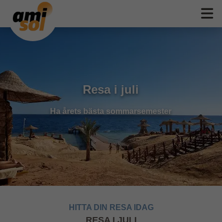
Resa i juli
Ha årets bästa sommarsemester
HITTA DIN RESA IDAG
RESA I JULI