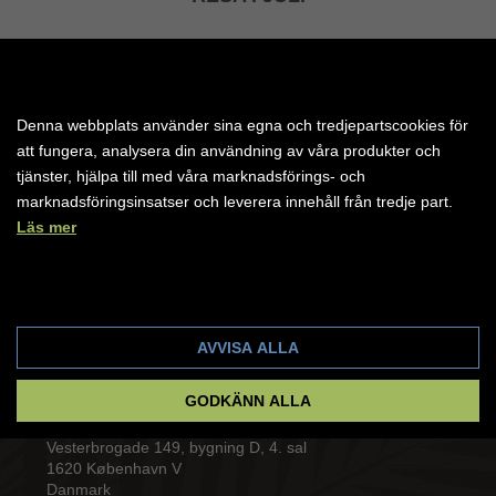
Res i juli och njut av din sommarsemester på våra hotell
i Egypten eller Italien.
LÄS MER
Denna webbplats använder sina egna och tredjepartscookies för
att fungera, analysera din användning av våra produkter och
tjänster, hjälpa till med våra marknadsförings- och
marknadsföringsinsatser och leverera innehåll från tredje part.
Läs mer
Cookie-inställningar
AVVISA ALLA
GODKÄNN ALLA
Amisol Travel
Vesterbrogade 149, bygning D, 4. sal
1620 København V
Danmark