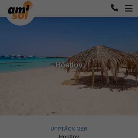
Höstlov
UPPTÄCK MER
Höstlov